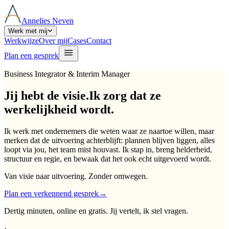
Annelies Neven
Werk met mij
Werkwijze
Over mij
Cases
Contact
Plan een gesprek
Business Integrator & Interim Manager
Jij hebt de visie.
Ik zorg dat ze
werkelijkheid wordt.
Ik werk met ondernemers die weten waar ze naartoe willen, maar
merken dat de uitvoering achterblijft: plannen blijven liggen, alles
loopt via jou, het team mist houvast. Ik stap in, breng helderheid,
structuur en regie, en bewaak dat het ook echt uitgevoerd wordt.
Van visie naar uitvoering. Zonder omwegen.
Plan een verkennend gesprek
→
Dertig minuten, online en gratis. Jij vertelt, ik stel vragen.
·