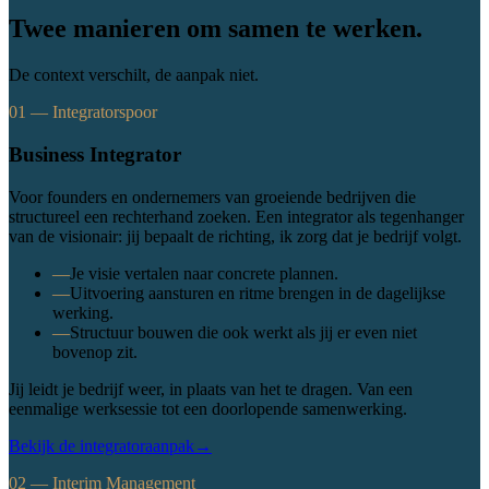
Twee manieren om samen te werken.
De context verschilt, de aanpak niet.
01 — Integratorspoor
Business Integrator
Voor founders en ondernemers van groeiende bedrijven die
structureel een rechterhand zoeken. Een integrator als tegenhanger
van de visionair: jij bepaalt de richting, ik zorg dat je bedrijf volgt.
—
Je visie vertalen naar concrete plannen.
—
Uitvoering aansturen en ritme brengen in de dagelijkse
werking.
—
Structuur bouwen die ook werkt als jij er even niet
bovenop zit.
Jij leidt je bedrijf weer, in plaats van het te dragen. Van een
eenmalige werksessie tot een doorlopende samenwerking.
Bekijk de integratoraanpak
→
02 — Interim Management