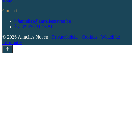
Contact
annelies@anneliesneven.be
+32 479 31 16 81
©
2026
Annelies Neven ·
Privacybeleid
·
Cookies
·
Wettelijke
informatie