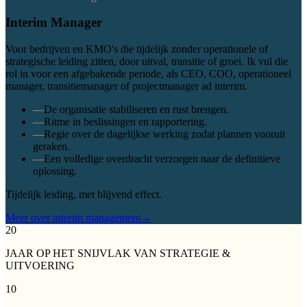
Interim Manager
Voor bedrijven en KMO's die tijdelijk zonder operationele of
strategische leiding zitten, door uitval, transitie of groei. Ik vul die
rol in voor een afgebakende periode, als CEO, COO, operationeel
manager, transitiemanager of projectmanager ad interim.
—
De organisatie stabiliseren en rust brengen.
—
Ritme in beslissingen en rapportering.
—
Regie over de dagelijkse werking zodat plannen vooruit
geraken.
—
Een volledige overdracht verzorgen naar de definitieve
oplossing.
Tijdelijk leiding, met blijvend effect.
Meer over interim management
→
20
JAAR OP HET SNIJVLAK VAN STRATEGIE &
UITVOERING
10